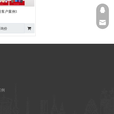
QQ在线
设客户案例1
QQ在线
邮箱
询价
案例